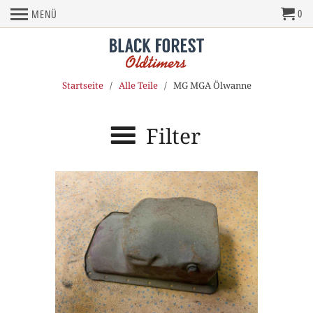
0
MENÜ
Startseite
/
Alle Teile
/ MG MGA Ölwanne
Filter