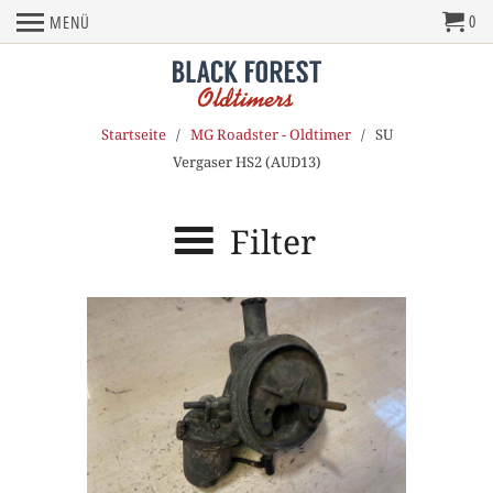
0
MENÜ
Startseite
/
MG Roadster - Oldtimer
/ SU
Vergaser HS2 (AUD13)
Filter